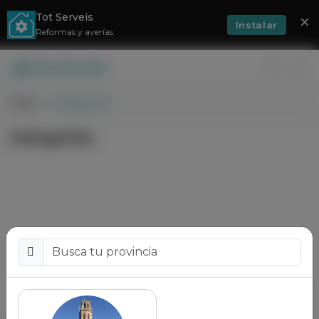
Tot Serveis
Instalar
Reformas y averías
Inicio
Categorias
Categorias
¿Quiere convertirse en